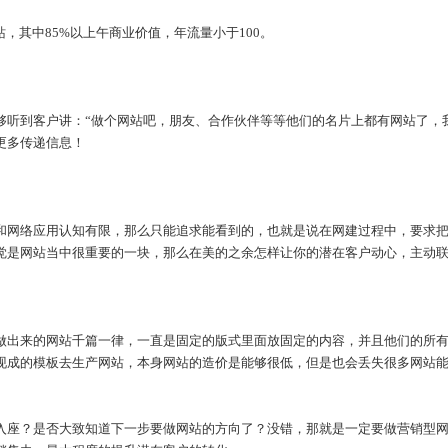
站，其中85%以上午商业价值，年流量小于100。
到客户讲：“做个网站吧，朋友、合作伙伴等等他们的名片上都有网站了，我
更多传递信息！
络应用认知有限，那么只能追求能看到的，也就是说在网建过程中，要求把网站
觉是网站当中很重要的一块，那么在美的之余怎样让你的潜在客户动心，主动
出来的网站千篇一律，一直是固定的版式里面放固定的内容，并且他们的所有
现成的模板去生产网站，本身网站的造价是能够很低，但是也会丢失很多网站
座？是否大致知道下一步要做网站的方向了？没错，那就是一定要做营销型网